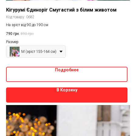
Кігурумі Єдиноріг Смугастий з білим животом
Код товару:
0682
На зріст від 90 до 190 см
790
грн.
890
грн.
Размер
M (зріст 155-164 см)
Подробнее
В Корзину