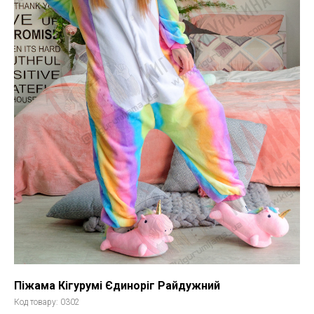
Піжама Кігурумі Єдиноріг Райдужний
Код товару:
0302