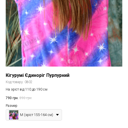
Кігурумі Єдиноріг Пурпурний
Код товару:
0802
На зріст від 110 до 190 см
790
грн.
890
грн.
Размер
M (зріст 155-164 см)