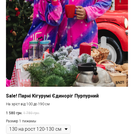
Sale! Парні Кігурумі Єдиноріг Пурпурний
На зріст від 100 до 190 см
1 580
грн.
1 780
грн.
Размер 1 пижамы