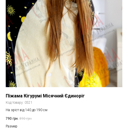
Піжама Кігурумі Місячний Єдиноріг
Код товару:
0521
На зріст від 140 до 190 см
790
грн.
890
грн.
Размер