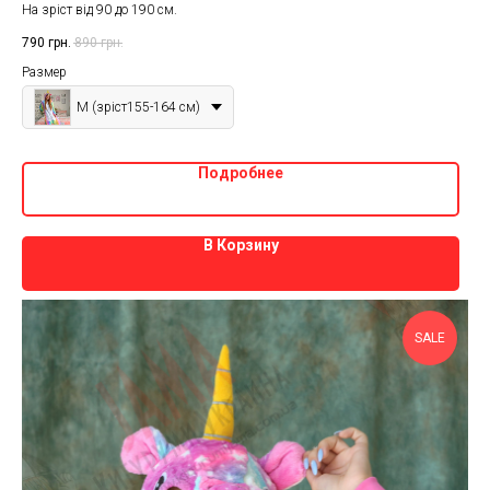
На зріст від 90 до 190 см.
790
грн.
890
грн.
Размер
M (зріст155-164 см)
Подробнее
В Корзину
SALE