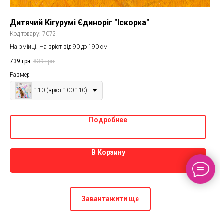
Дитячий Кігурумі Єдиноріг "Іскорка"
Код товару:
7072
На змійці. На зріст від 90 до 190 см
739
грн.
839
грн.
Размер
110 (зріст 100-110)
Подробнее
В Корзину
Завантажити ще