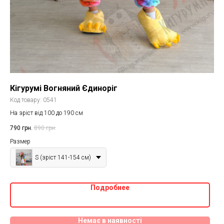
Кігурумі Вогняний Єдиноріг
Код товару:
0541
На зріст від 100 до 190 см
790
грн.
890
грн.
Размер
S (зріст 141-154 см)
Подробнее
Немає в наявності