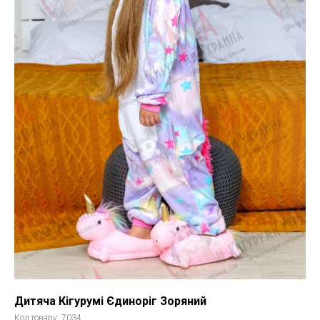
Дитяча Кігурумі Єдиноріг Зоряний
Код товару:
7034