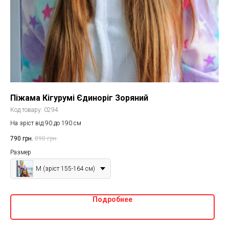
Піжама Кігурумі Єдиноріг Зоряний
Код товару:
0294
На зріст від 90 до 190 см
790
грн.
890
грн.
Размер
M (зріст 155-164 см)
Подробнее