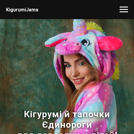
KigurumiJama
Кігурумі й тапочки
Єдинороги