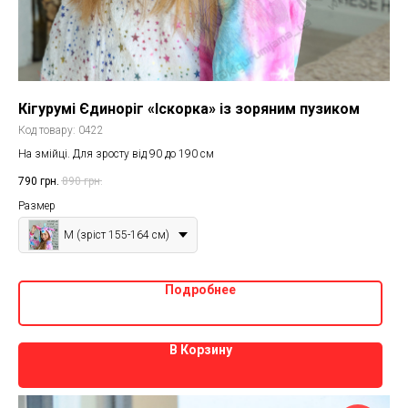
Кігурумі Єдиноріг «Іскорка» із зоряним пузиком
Код товару:
0422
На змійці. Для зросту від 90 до 190 см
790
грн.
890
грн.
Размер
M (зріст 155-164 см)
Подробнее
В Корзину