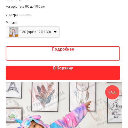
На зріст від 90 до 190 см
739
грн.
839
грн.
Размер
130 (зріст 120-130)
Подробнее
В Корзину
SALE