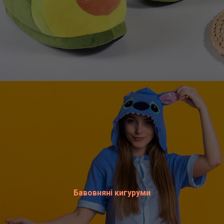
Бавовняні кигуруми