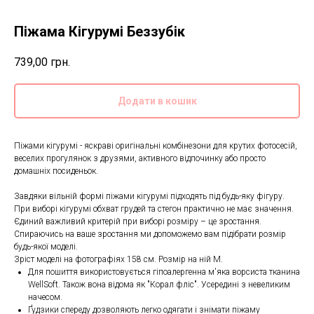
Піжама Кігурумі Беззубік
739,00
грн.
Додати в кошик
Піжами кігурумі - яскраві оригінальні комбінезони для крутих фотосесій,
веселих прогулянок з друзями, активного відпочинку або просто
домашніх посиденьок.
Завдяки вільній формі піжами кігурумі підходять під будь-яку фігуру.
При виборі кігурумі обхват грудей та стегон практично не має значення.
Єдиний важливий критерій при виборі розміру – це зростання.
Спираючись на ваше зростання ми допоможемо вам підібрати розмір
будь-якої моделі.
Зріст моделі на фотографіях 158 см. Розмір на ній M.
Для пошиття використовується гіпоалергенна м'яка ворсиста тканина
WellSoft. Також вона відома як "Корал фліс". Усередині з невеликим
начесом.
Ґудзики спереду дозволяють легко одягати і знімати піжаму