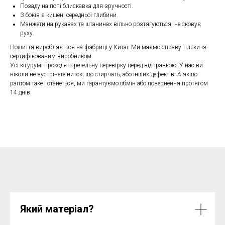
Позаду на попі блискавка для зручності.
З боків є кишені середньої глибини.
Манжети на рукавах та штанинах вільно розтягуються, не сковує
руху.
Пошиття виробляється на фабриці у Китаї. Ми маємо справу тільки із
сертифікованим виробником.
Усі кігурумі проходять ретельну перевірку перед відправкою. У нас ви
ніколи не зустрінете ниток, що стирчать, або інших дефектів. А якщо
раптом таке і станеться, ми гарантуємо обмін або повернення протягом
14 днів.
Який матеріал?