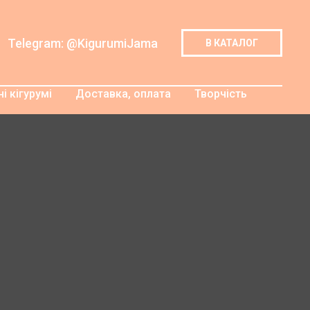
Telegram: @KigurumiJama
В КАТАЛОГ
і кігурумі
Доставка, оплата
Творчість