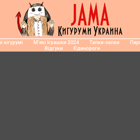
і кігурумі
Мʼякі Іграшки 2024
Тапки-лапки
Парн
Відгуки
Єдинороги