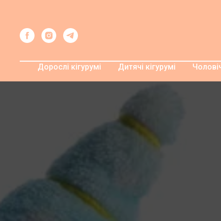
Дорослі кігурумі
Дитячі кігурумі
Чоловіч