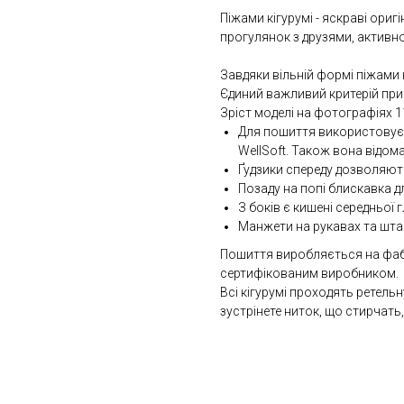
Піжами кігурумі - яскраві ориг
прогулянок з друзями, активн
Завдяки вільній формі піжами к
Єдиний важливий критерій при 
Зріст моделі на фотографіях 11
Для пошиття використовуєт
WellSoft. Також вона відома
Ґудзики спереду дозволяють
Позаду на попі блискавка д
З боків є кишені середньої 
Манжети на рукавах та штан
Пошиття виробляється на фабри
сертифікованим виробником.
Всі кігурумі проходять ретельн
зустрінете ниток, що стирчать,