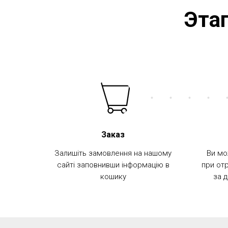
Эта
Заказ
Залишіть замовлення на нашому
Ви мо
сайті заповнивши інформацію в
при отр
кошику
за 