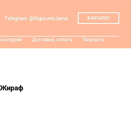
Telegram: @KigurumiJama
В КАТАЛОГ
і кігурумі
Доставка, оплата
Творчість
і Жираф