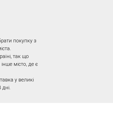
брати покупку з
іста.
аїні, так що
інше місто, де є
тавка у великі
 дні.