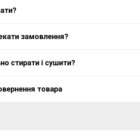
вати?
чекати замовлення?
но стирати і сушити?
овернення товара