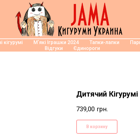
і кігурумі
Мʼякі Іграшки 2024
Тапки-лапки
Парн
Відгуки
Єдинороги
Дитячий Кігурум
739,00
грн.
В корзину