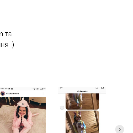
m та
ня :)