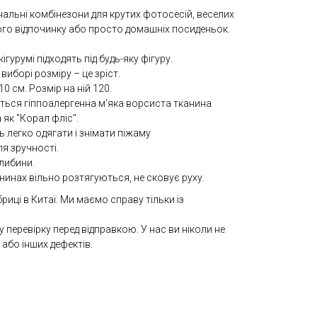
інальні комбінезони для крутих фотосесій, веселих
ого відпочинку або просто домашніх посиденьок.
ігурумі підходять під будь-яку фігуру.
виборі розміру – це зріст.
0 см. Розмір на ній 120.
ься гіппоалергенна м'яка ворсиста тканина
 як "Корал фліс".
 легко одягати і знімати піжаму
ля зручності.
глибини.
инах вільно розтягуються, не сковує руху.
ці в Китаї. Ми маємо справу тільки із
у перевірку перед відправкою. У нас ви ніколи не
 або інших дефектів.