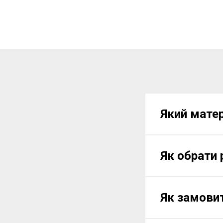
Який матер
Як обрати 
Як замови