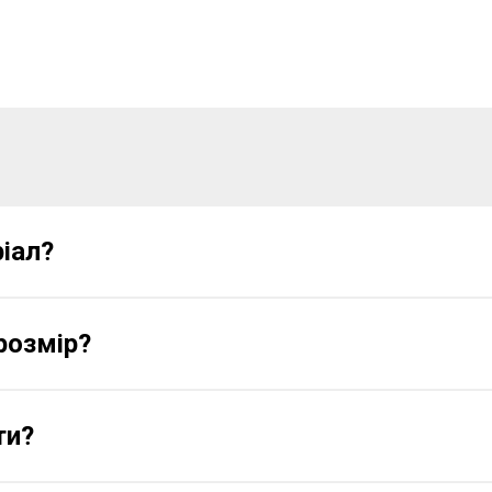
іал?
розмір?
ти?