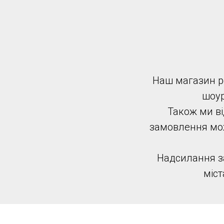
Наш магазин ро
шоур
Також ми ві
замовлення можн
Надсилання за
міст