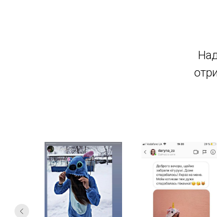
Над
отри