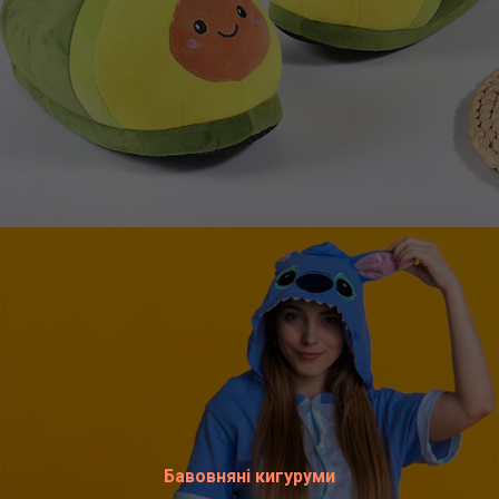
Бавовняні кигуруми