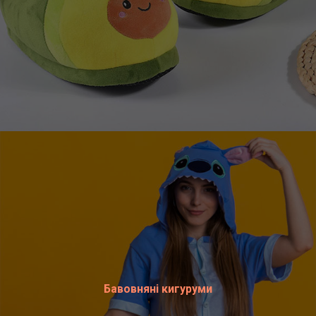
Бавовняні кигуруми