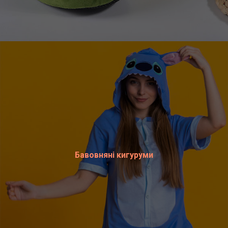
Бавовняні кигуруми