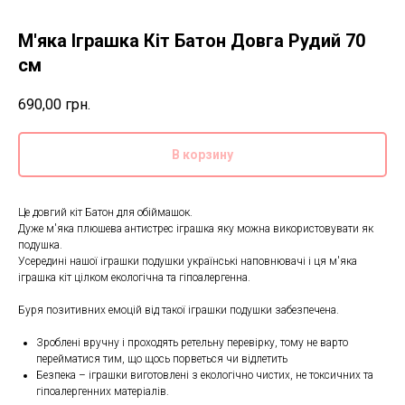
М'яка Іграшка Кіт Батон Довга Рудий 70
см
690,00
грн.
В корзину
Це довгий кіт Батон для обіймашок.
Дуже м'яка плюшева антистрес іграшка яку можна використовувати як
подушка.
Усередині нашої іграшки подушки українські наповнювачі і ця м'яка
іграшка кіт цілком екологічна та гіпоалергенна.
Буря позитивних емоцій від такої іграшки подушки забезпечена.
Зроблені вручну і проходять ретельну перевірку, тому не варто
перейматися тим, що щось порветься чи відлетить
Безпека – іграшки виготовлені з екологічно чистих, не токсичних та
гіпоалергенних матеріалів.