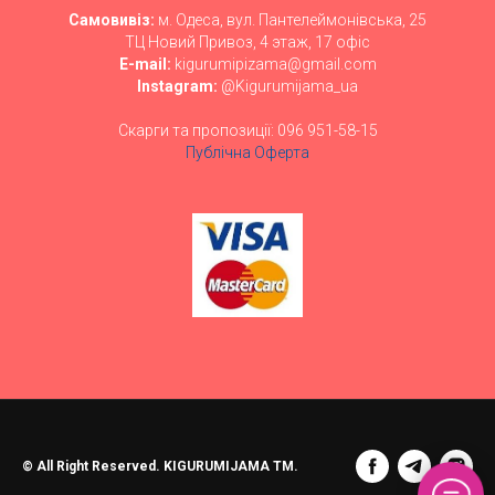
Самовивіз:
м. Одеса, вул. Пантелеймонівська, 25
ТЦ Новий Привоз, 4 этаж, 17 офіс
E-mail:
kigurumipizama@gmail.com
Instagram:
@Kigurumijama_ua
Скарги та пропозиції: 096 951-58-15
Публічна Оферта
© All Right Reserved. KIGURUMIJAMA TM.