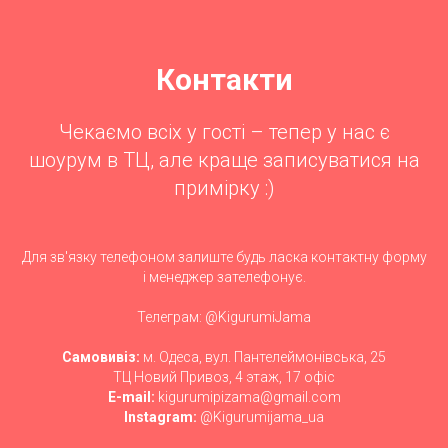
Контакти
Чекаємо всіх у гості – тепер у нас є
шоурум в ТЦ, але краще записуватися на
примірку :)
Для зв'язку телефоном залиште будь ласка контактну форму
і менеджер зателефонує.
Телеграм: @KigurumiJama
Самовивіз:
м. Одеса, вул. Пантелеймонівська, 25
ТЦ Новий Привоз, 4 этаж, 17 офіс
E-mail:
kigurumipizama@gmail.com
Instagram:
@Kigurumijama_ua