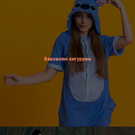
Бавовняні кигуруми