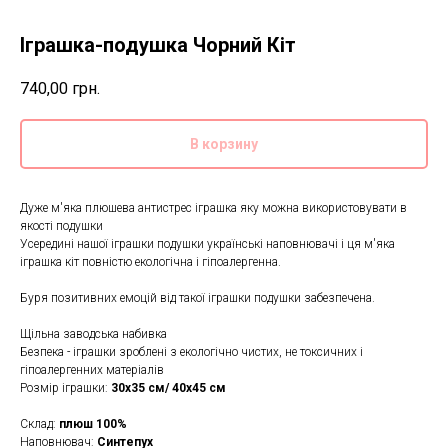
Іграшка-подушка Чорний Кіт
740,00
грн.
В корзину
Дуже м'яка плюшева антистрес іграшка яку можна використовувати в
якості подушки
Усередині нашої іграшки подушки українські наповнювачі і ця м'яка
іграшка кіт повністю екологічна і гіпоалергенна.
Буря позитивних емоцій від такої іграшки подушки забезпечена.
Щільна заводська набивка
Безпека - іграшки зроблені з екологічно чистих, не токсичних і
гіпоалергенних матеріалів
Розмір іграшки:
30х35 см/ 40х45 см
Склад:
плюш 100%
Наповнювач:
Синтепух