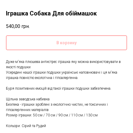
Іграшка Собака Для обіймашок
540,00
грн.
В корзину
Дуже м'яка плюшева антистрес іграшка яку можна використовувати в
якості подушки
Усередині нашої іграшки подушки українські наповнювачі і ця м'яка
іграшка повністю екологічна і гіпоалергенна.
Буря позитивних емоцій від такої іграшки подушки забезпечена.
Щільна заводська набивка
Безпека - іграшки зроблені з екологічно чистих, не токсичних і
гіпоалергенних матеріалів
Розмір іграшки: 50 см / 70 см / 90 см / 110 см / 130 см
Кольори: Сірий та Рудий