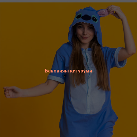
Бавовняні кигуруми