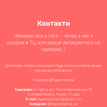
Контакти
Чекаємо всіх у гості – тепер у нас є
шоурум в ТЦ, але краще записуватися на
примірку :)
Для зв'язку телефоном залиште будь ласка контактну форму
і менеджер зателефонує.
Телеграм: @KigurumiJama
Самовивіз:
м. Одеса, вул. Пантелеймонівська, 25
ТЦ Новий Привоз, 4 этаж, 17 офіс
E-mail:
kigurumipizama@gmail.com
Instagram:
@Kigurumijama_ua