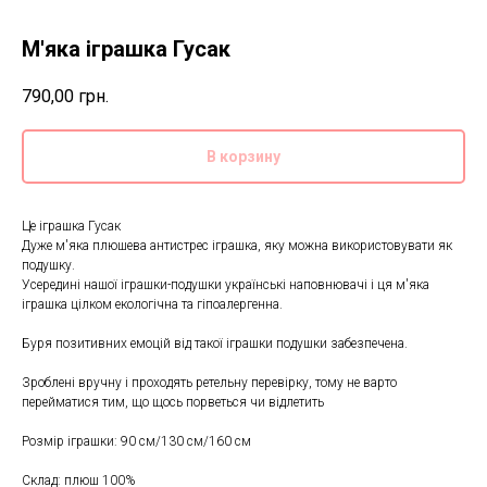
М'яка іграшка Гусак
790,00
грн.
В корзину
Це іграшка Гусак
Дуже м'яка плюшева антистрес іграшка, яку можна використовувати як
подушку.
Усередині нашої іграшки-подушки українські наповнювачі і ця м'яка
іграшка цілком екологічна та гіпоалергенна.
Буря позитивних емоцій від такої іграшки подушки забезпечена.
Зроблені вручну і проходять ретельну перевірку, тому не варто
перейматися тим, що щось порветься чи відлетить
Розмір іграшки: 90 см/130 см/160 см
Склад: плюш 100%