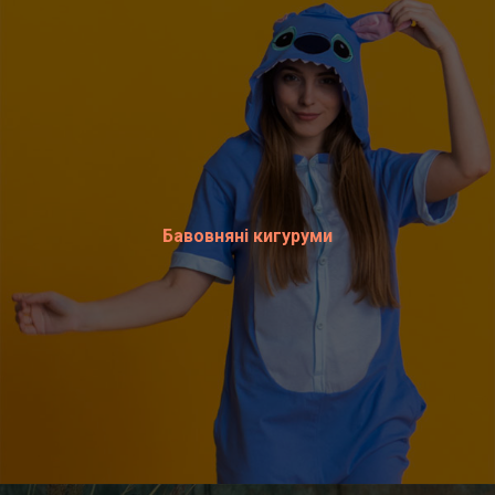
Бавовняні кигуруми