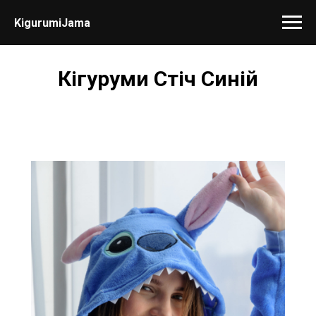
KigurumiJama
Кігуруми Стіч Синій