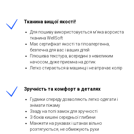
Тканина вищої якості!
Для пошиву використовується м'яка ворсиста
тканина WellSoft
Має сертифікат якості та гіпоалергенна,
безпечна для вас і ваших дітей
Плюшева текстура, всередині з невеликим
начосом, дуже приємна на дотик
Легко стирається в машинці і не втрачає колір
Зручність та комфорт в деталях
Гудзики спереду дозволяють легко одягати і
знімати піжаму
Ззаду на попі замок для зручності
З боків кишені середньої глибини
Манжети на рукавах і штанах вільно
розтягуються, не обмежують рухи