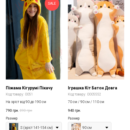
SALE
Піжама Кігурумі Пікачу
Іграшка Кіт Батон Довга
Код товару:
0051
Код товару:
0005552
На зріст від 90 до 190 см
70 см / 90 см / 110 см
790
грн.
890
грн.
940
грн.
Размер
Размер
S (зріст 141-154 см)
90 см