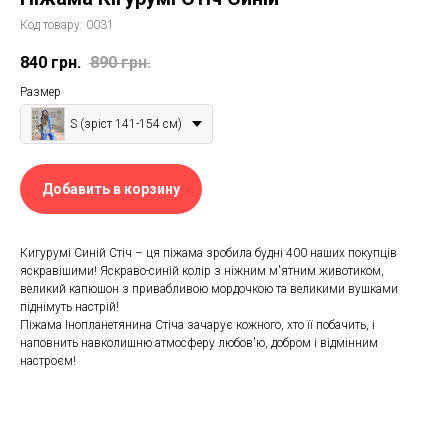
Код товару:
0031
840
грн.
890
грн.
Размер
S (зріст 141-154 см)
Добавить в корзину
Кигурумі Синій Стіч – ця піжама зробила будні 400 наших покупців
яскравішими! Яскраво-синій колір з ніжним м'ятним животиком,
великий капюшон з привабливою мордочкою та великими вушками
піднімуть настрій!
Піжама Інопланетянина Стіча зачарує кожного, хто її побачить, і
наповнить навколишню атмосферу любов'ю, добром і відмінним
настроєм!