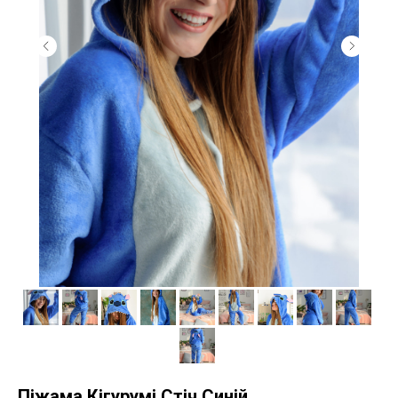
Піжама Кігурумі Стіч Синій