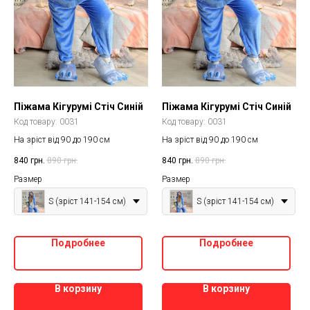
Піжама Кігурумі Стіч Синій
Піжама Кігурумі Стіч Синій
Код товару:
0031
Код товару:
0031
На зріст від 90 до 190 см
На зріст від 90 до 190 см
840
грн.
890
грн.
840
грн.
890
грн.
Размер
Размер
S (зріст 141-154 см)
S (зріст 141-154 см)
Подробнее
Подробнее
В корзину
В корзину