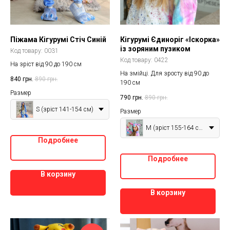
Піжама Кігурумі Стіч Синій
Кігурумі Єдиноріг «Іскорка»
із зоряним пузиком
Код товару:
0031
Код товару:
0422
На зріст від 90 до 190 см
На змійці. Для зросту від 90 до
840
грн.
890
грн.
190 см
Размер
790
грн.
890
грн.
S (зріст 141-154 см)
Размер
M (зріст 155-164 см)
Подробнее
Подробнее
В корзину
В корзину