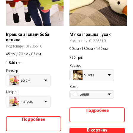
Іграшка зі спанчбоба
М'яка іграшка Гусак
велика
Код товару:
01235510
Код товару:
01235510
90 см /130 см / 160 см
45 см / 70 см / 85 см
790
грн.
1 540
грн.
Размер
Размер
90 см
85 см
Колір
Модель
Білий
Патрик
Подробнее
Подробнее
В корзину