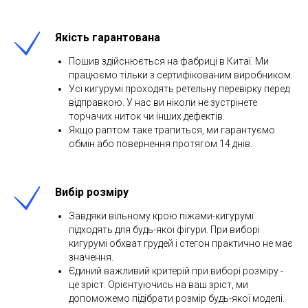
Якість гарантована
Пошив здійснюється на фабриці в Китаї. Ми
працюємо тільки з сертифікованим виробником.
Усі кигурумі проходять ретельну перевірку перед
відправкою. У нас ви ніколи не зустрінете
торчачих ниток чи інших дефектів.
Якщо раптом таке трапиться, ми гарантуємо
обмін або повернення протягом 14 днів.
Вибір розміру
Завдяки вільному крою піжами-кигурумі
підходять для будь-якої фігури. При виборі
кигурумі обхват грудей і стегон практично не має
значення.
Єдиний важливий критерій при виборі розміру -
це зріст. Орієнтуючись на ваш зріст, ми
допоможемо підібрати розмір будь-якої моделі.