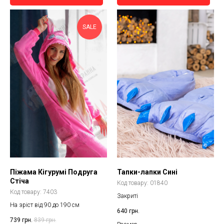
SALE
Піжама Кігурумі Подруга
Тапки-лапки Сині
Стіча
Код товару:
01840
Код товару:
7403
Закриті
На зріст від 90 до 190 см
640
грн.
739
грн.
839
грн.