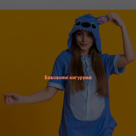
Бавовняні кигуруми