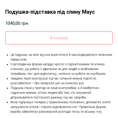
Подушка-підставка під спину Маус
1040,00
грн.
В корзину
Це подушка, на якій зручно вмоститися й насолоджуватися читанням
перед сном.
Її ортопедична форма нагадує крісло з підлокітниками та м’якою
спинкою, що робить її ідеальною як для людей з особливими
потребами, так і для відпочинку, читання чи роботи за ноутбуком.
Завдяки такій конструкції під час читання можна повністю
розслабитися — без затерплої шиї чи онімілих рук.
Подушка стане у пригоді не лише книголюбам, а й майбутнім і
годуючим мамам, літнім людям або тим, хто змушений
дотримуватися постільного режиму під час хвороби.
Вона підтримує поперек у правильному положенні, допомагає зняти
напруження м’язів і сприяє відновленню сил. Правильна форма
виробу забезпечує рівномірний розподіл тиску по всьому тілу.